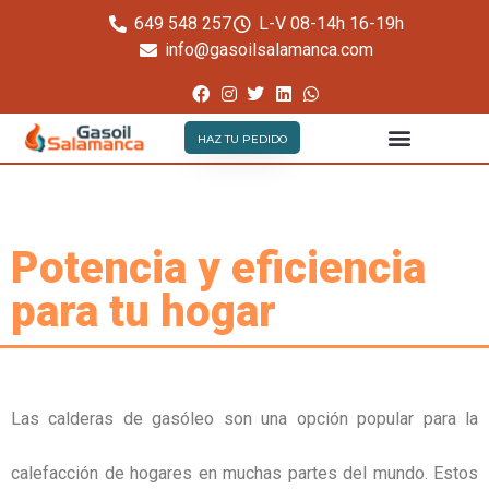
649 548 257
L-V 08-14h 16-19h
info@gasoilsalamanca.com
HAZ TU PEDIDO
QUIÉNES SOMOS
PRECIO GASOIL CALEFACCIÓN
GASÓLEO A Y AGRÍCOLA
Potencia y eficiencia
para tu hogar
Las calderas de gasóleo son una opción popular para la
calefacción de hogares en muchas partes del mundo. Estos