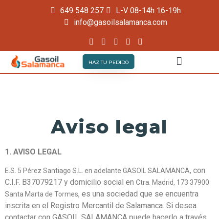
649 548 257
L-V 08-14h 16-19h
info@gasoilsalamanca.com
HAZ TU PEDIDO
QUIÉNES SOMOS
PRECIO GASOIL CALEFACCIÓN
GASÓLEO A Y AGRÍCOLA
Aviso legal
1. AVISO LEGAL
, con
E.S. 5 Pérez Santiago S.L. en adelante GASOIL SALAMANCA
C.I.F. B37079217 y domicilio social en
Ctra. Madrid, 173 37900
, es una sociedad que se encuentra
Santa Marta de Tormes
inscrita en el Registro Mercantil de Salamanca. Si desea
contactar con GASOIL SALAMANCA puede hacerlo a través