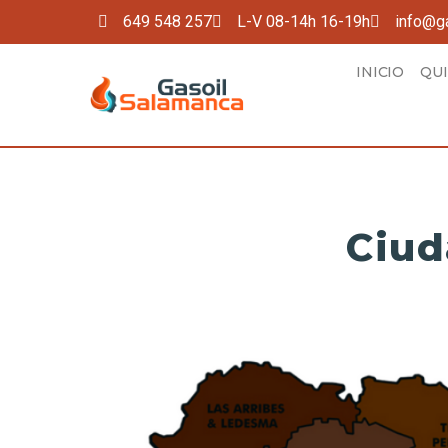
649 548 257
L-V 08-14h 16-19h
info@g
INICIO
QU
Ciud